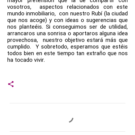
mayor pretensión que la de compartir con
vosotros,
aspectos relacionados con este
mundo inmobiliario,
con nuestro Rubí (la ciudad
que nos acoge) y con ideas o sugerencias que
nos planteéis. Si conseguimos ser de utilidad,
arrancaros una sonrisa o aportaros alguna idea
provechosa,
nuestro objetivo estará más que
cumplido.
Y sobretodo, esperamos que estéis
todos bien en este tiempo tan extraño que nos
ha tocado vivir.
C
o
m